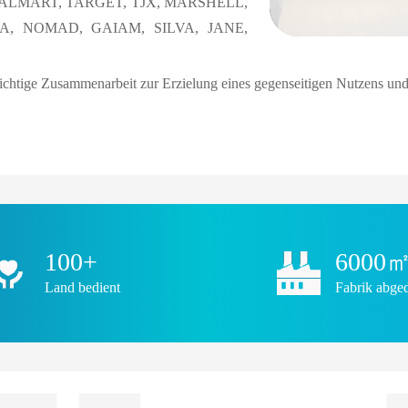
 wie WALMART, TARGET, TJX, MARSHELL,
LA, NOMAD, GAIAM, SILVA, JANE,
ufrichtige Zusammenarbeit zur Erzielung eines gegenseitigen Nutzens un
100+
6000
Land bedient
Fabrik abge