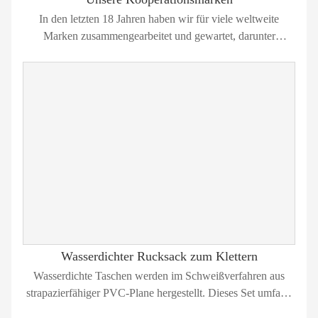
In den letzten 18 Jahren haben wir für viele weltweite
Marken zusammengearbeitet und gewartet, darunter
Walmart, Carrefour, TARGET, TESCO, FILA, SILVA,
GAIAM, GSM, SWISS TECH, CALCUTTA, CHAPIN,
NOMAD, JANE usw. und pflegen gute Beziehungen zu
ihnen.
Wasserdichter Rucksack zum Klettern
Wasserdichte Taschen werden im Schweißverfahren aus
strapazierfähiger PVC-Plane hergestellt. Dieses Set umfasst
einen Rucksack, eine kleine Trockentasche und eine