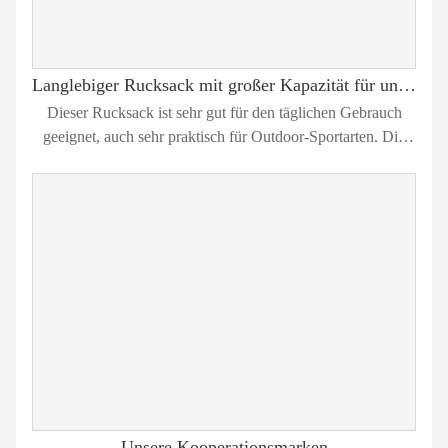
Langlebiger Rucksack mit großer Kapazität für unterwegs
Dieser Rucksack ist sehr gut für den täglichen Gebrauch
geeignet, auch sehr praktisch für Outdoor-Sportarten. Die
neue Sporttasche besteht aus strapazierfähigem 600D-
Polyester und verfügt über viele große Fächer und
Innentaschen, in denen Sie all Ihre Sachen wie Kleidung,
Regenschirm, Wasserflasche, Telefon usw. transportieren
können.
Unsere Kooperationsmarken