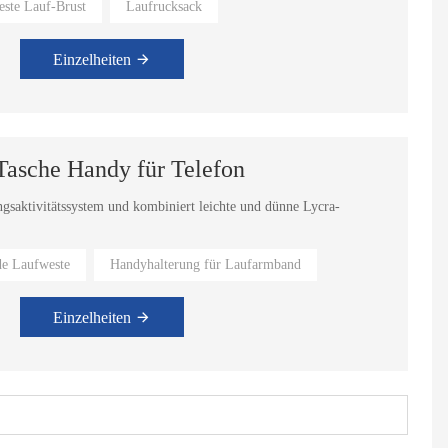
este Lauf-Brust
Laufrucksack
achfüllen. Geeignet für Teenager zum Radfahren, Laufen usw.
Einzelheiten
Tasche Handy für Telefon
saktivitätssystem und kombiniert leichte und dünne Lycra-
nde Laufweste
Handyhalterung für Laufarmband
ngsgefühl während des Trainings zu verringern.
Einzelheiten