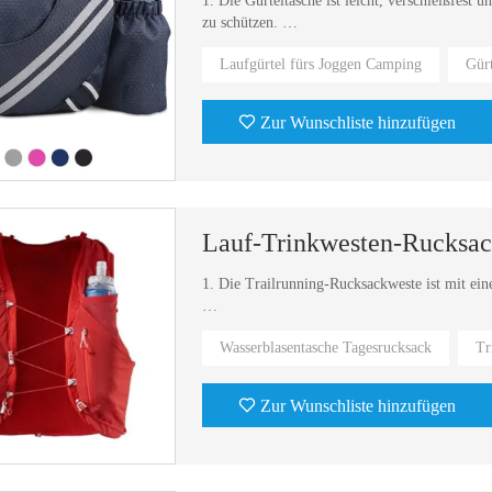
1. Die Gürteltasche ist leicht, verschleißfes
zu schützen.
Laufgürtel fürs Joggen Camping
Gürt
2. Die Gürteltasche ist schweißableitend, beq
Zur Wunschliste hinzufügen
Lauf-Trinkwesten-Rucksac
1. Die Trailrunning-Rucksackweste ist mit eine
2. Geeignet für 2 Wasserkocher à 450 ml und 
Wasserblasentasche Tagesrucksack
Tr
3. Füllen Sie während des Trainings jederzeit
Freude!
Zur Wunschliste hinzufügen