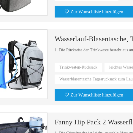
Zur Wunschliste hinzufügen
Wasserlauf-Blasentasche, 
1. Die Rückseite der Trinkweste besteht aus
2. Wenn Sie die Weste tragen, fühlen Sie sich
Trinkwesten-Rucksack
leichtes Wass
Wasserblasentasche Tagesrucksack zum Lau
Zur Wunschliste hinzufügen
Bodybuilding-Mahlzeitenvorbereitungsmanagement-Mahlzeitentasche
Reise-Laptop-Rucksack für Herren mit USB-Ladeanschluss
Fanny Hip Pack 2 Wasserfl