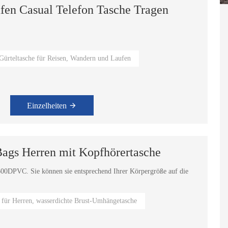
fen Casual Telefon Tasche Tragen
 and chest bag waterproof suitable for fitness and running.
Gürteltasche für Reisen, Wandern und Laufen
Einzelheiten
Bags Herren mit Kopfhörertasche
 600DPVC. Sie können sie entsprechend Ihrer Körpergröße auf die
 für Herren, wasserdichte Brust-Umhängetasche
sen als Umhängetasche getragen werden.
, Reisepass und Taschentücher.