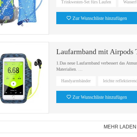
Trinkwesten-Set fürs Laufen
Wasserf
3. Der Trinkrucksack kann jederzeit Wasser n
Zur Wunschliste hinzufügen
Laufarmband mit Airpods 
1.Das neue Laufarmband verbessert das Atmung
Materialien.
Handyarmbänder
leichte reflektiere
2. Das Armband erleichtert Ihnen, das Belastu
Zur Wunschliste hinzufügen
MEHR LADEN