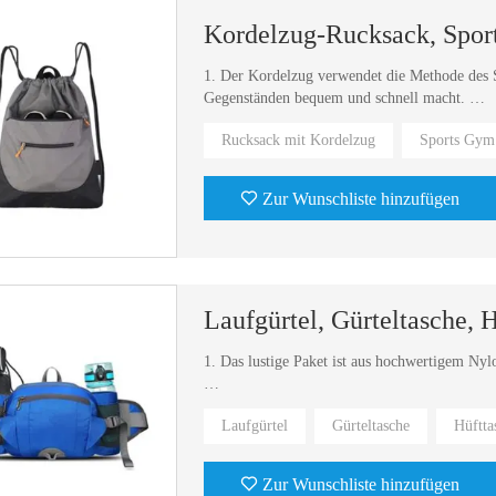
1. Der Kordelzug verwendet die Methode des 
Gegenständen bequem und schnell macht.
Rucksack mit Kordelzug
Sports Gym
2. Einfacher und leichter Rucksack. Erleichte
Zur Wunschliste hinzufügen
Laufgürtel, Gürteltasche,
1. Das lustige Paket ist aus hochwertigem Nyl
2. Auf der linken und rechten Seite der Hüftt
Laufgürtel
Gürteltasche
Hüftta
3. Füllen Sie während des Trainings rechtzeit
Zur Wunschliste hinzufügen