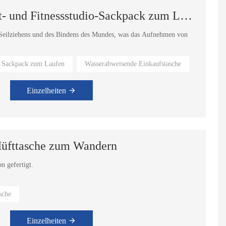
Kordelzug-Rucksack, Sport- und Fitnessstudio-Sackpack zum Laufen
Seilziehens und des Bindens des Mundes, was das Aufnehmen von
 Sackpack zum Laufen
Wasserabweisende Einkaufstasche
rt das Reisen. Nehmen Sie Sie mit, um die Welt zu sehen.
Einzelheiten
 Hüfttasche zum Wandern
on gefertigt.
asche befinden sich zwei Taschen für Wasserflaschen.
sche
ig Wasser nach.
Einzelheiten