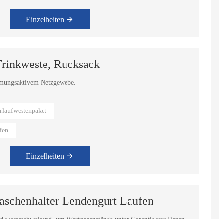
Einzelheiten
Trinkweste, Rucksack
 atmungsaktivem Netzgewebe.
 wohl und nicht schwül.
erlaufwestenpaket
fen
Einzelheiten
Wasserlauf-Blasentasche, Trinkweste, Rucksack
Große, wasserdichte Reisetasche
aschenhalter Lendengurt Laufen