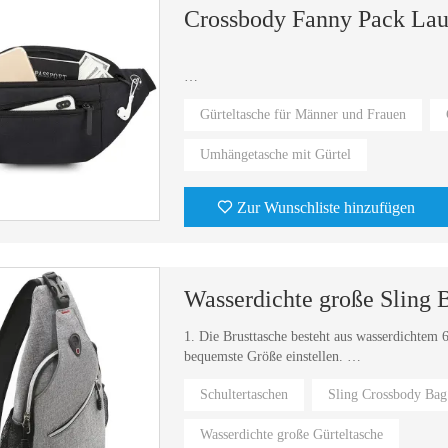
Crossbody Fanny Pack Lau
2.waist bag can also be a travel messenger bag
Gürteltasche für Männer und Frauen
Umhängetasche mit Gürtel
Zur Wunschliste hinzufügen
Wasserdichte große Sling 
1. Die Brusttasche besteht aus wasserdichtem
bequemste Größe einstellen.
Schultertaschen
Sling Crossbody Bag
2. Die Sling Bag kann im Alltag oder auf Rei
Wasserdichte große Gürteltasche
3. Umhängetasche mit Platz für Mobiltelefone