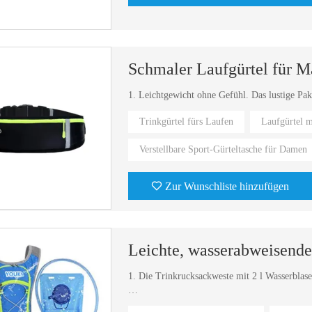
Schmaler Laufgürtel für M
1. Leichtgewicht ohne Gefühl. Das lustige Pake
Trinkgürtel fürs Laufen
Laufgürtel m
Verstellbare Sport-Gürteltasche für Damen
Zur Wunschliste hinzufügen
Leichte, wasserabweisende
1. Die Trinkrucksackweste mit 2 l Wasserblase
2. Der Tagesrucksack ist leicht und tragbar und