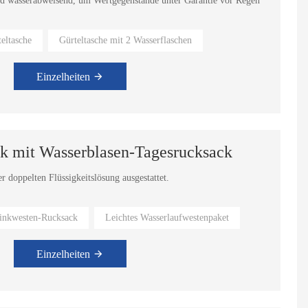
t und wasserabweisend, um Wertgegenstände unter Garantie vor Regen
eltasche
Gürteltasche mit 2 Wasserflaschen
uem und atmungsaktiv.
Einzelheiten
k mit Wasserblasen-Tagesrucksack
r doppelten Flüssigkeitslösung ausgestattet.
1,5-l-Wasserbeutel.
inkwesten-Rucksack
Leichtes Wasserlaufwestenpaket
 Wasser nach, um lange durchzuhalten. Genießen Sie den Sport mit
Einzelheiten