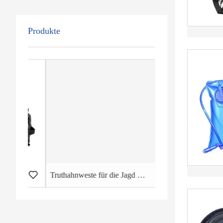
Produkte
setasche
Truthahnweste für die Jagd mit Sitz Großwildrucksack