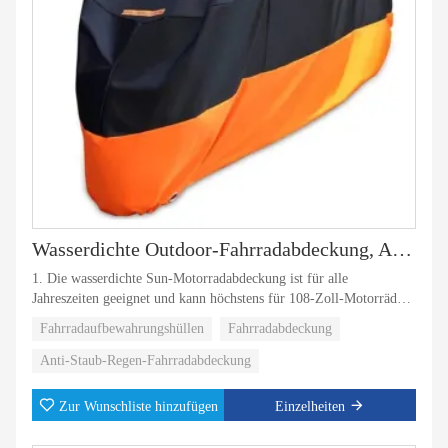
Wasserdichte Outdoor-Fahrradabdeckung, Anti-Staub, Regen, Schnee, UV
1. Die wasserdichte Sun-Motorradabdeckung ist für alle
Jahreszeiten geeignet und kann höchstens für 108-Zoll-Motorräder
verwendet werden.
Fahrradaufbewahrungshüllen
Fahrradabdeckung
2. Die Wirkung des wasserdichten Schutzes. Und kann auch
Anti-Staub-Regen-Fahrradabdeckung
Kakerlaken verhindern.
Zur Wunschliste hinzufügen
Einzelheiten
3. Geringes Gewicht und einfach zu tragen.