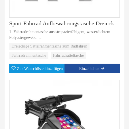
Sport Fahrrad Aufbewahrungstasche Dreieck Satteltasche
1. Fahrradrahmentasche aus strapazierfähigem, wasserdichtem
Polyestergewebe.
Dreieckige Sattelrahmentasche zum Radfahren
2.Drei verstellbare Riemen sind für die meisten Mountainbikes
geeignet.
Fahrradrahmentasche
Fahrradsatteltasche
3. Große Tasche, in der Sie Fahrradreparaturwerkzeuge einfach
Zur Wunschliste hinzufügen
Einzelheiten
unterbringen können.