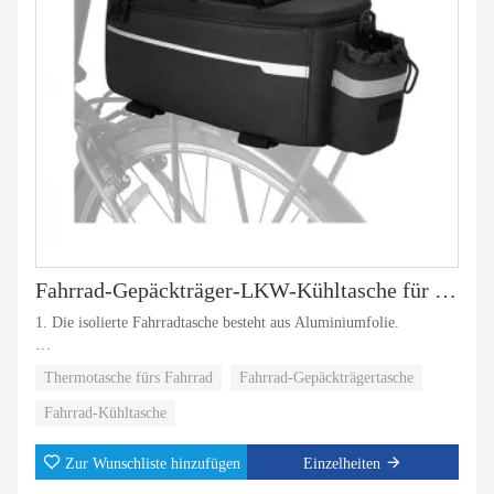
Fahrrad-Gepäckträger-LKW-Kühltasche für warm oder kalt
1. Die isolierte Fahrradtasche besteht aus Aluminiumfolie.
2. Die Kühltasche für Fahrräder hält Lebensmittel warm oder kalt.
Thermotasche fürs Fahrrad
Fahrrad-Gepäckträgertasche
Snacks und Mittagessen können darin aufbewahrt werden.
Fahrrad-Kühltasche
3. In der Außentasche können Sie Getränke aufbewahren.
Zur Wunschliste hinzufügen
Einzelheiten