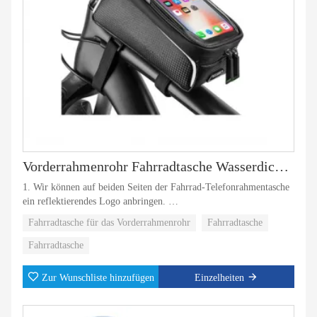
Vorderrahmenrohr Fahrradtasche Wasserdichte Handyhülle
1. Wir können auf beiden Seiten der Fahrrad-Telefonrahmentasche
ein reflektierendes Logo anbringen.
Fahrradtasche für das Vorderrahmenrohr
Fahrradtasche
2. Fahren in der Nacht dient als Sicherheitswarnung.
Fahrradtasche
3.Auf der Handytasche befindet sich eine Abdeckplatte, die starkes
Licht effektiv blockieren kann.
Zur Wunschliste hinzufügen
Einzelheiten