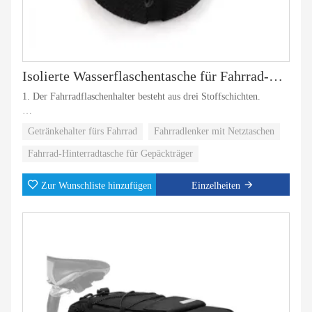
Isolierte Wasserflaschentasche für Fahrrad-Getränkehalter
1. Der Fahrradflaschenhalter besteht aus drei Stoffschichten.
2. Das Außenmaterial besteht aus wasserdichtem Polyestermaterial
Getränkehalter fürs Fahrrad
Fahrradlenker mit Netztaschen
und die mittlere Schicht aus Perlbaumwolle, die zur
Stoßdämpfung, Wärme- und Kälteerhaltung sowie Schlagfestigkeit
Fahrrad-Hinterradtasche für Gepäckträger
dient.
Zur Wunschliste hinzufügen
Einzelheiten
3. Die innere Schicht besteht aus Aluminiumfolie.