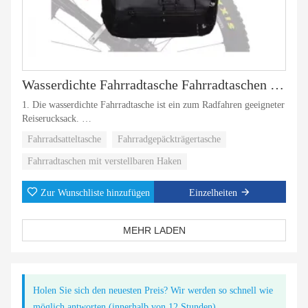
Wasserdichte Fahrradtasche Fahrradtaschen Gepäckträgertasche
1. Die wasserdichte Fahrradtasche ist ein zum Radfahren geeigneter
Reiserucksack.
Fahrradsatteltasche
Fahrradgepäckträgertasche
2. Wir verwenden eine nahtlose Presstechnologie, um 100 %
Wasserdichtigkeit zu gewährleisten.
Fahrradtaschen mit verstellbaren Haken
3. Das Fassungsvermögen von 22 l reicht für Laptops und
Zur Wunschliste hinzufügen
Einzelheiten
Kleidung.
MEHR LADEN
Holen Sie sich den neuesten Preis? Wir werden so schnell wie
möglich antworten (innerhalb von 12 Stunden)