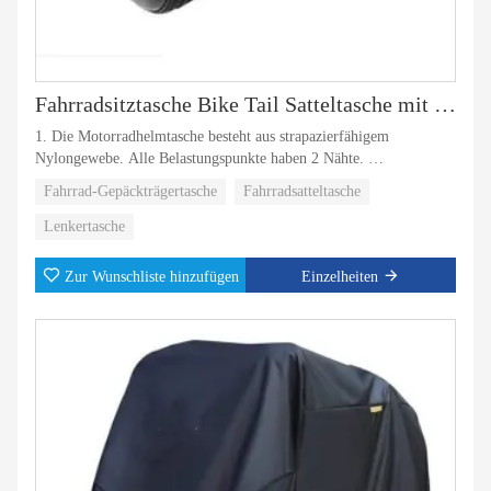
Fahrradsitztasche Bike Tail Satteltasche mit großer Kapazität
1. Die Motorradhelmtasche besteht aus strapazierfähigem
Nylongewebe. Alle Belastungspunkte haben 2 Nähte.
Fahrrad-Gepäckträgertasche
Fahrradsatteltasche
2. Motorrad-Satteltaschen sind speziell für Sie konzipiert, wenn Sie
gerne mit dem Motorrad reisen.
Lenkertasche
Zur Wunschliste hinzufügen
Einzelheiten