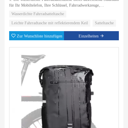
für Ihr Mobiltelefon, Ihre Schlüssel, Fahrradwerkzeuge,
Wartungswerkzeuge oder Ersatzschläuche.
Wasserdichte Fahrradsatteltasche
2. Wasserdichte Stoffe müssen sich keine Sorgen machen, an
Leichte Fahrradtasche mit reflektierendem Keil
Satteltasche
regnerischen Tagen nass zu werden.
Zur Wunschliste hinzufügen
Einzelheiten