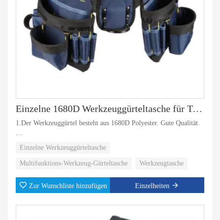
Einzelne 1680D Werkzeuggürteltasche für Tischler und Bauarbeiter
1.Der Werkzeuggürtel besteht aus 1680D Polyester. Gute Qualität.
2. Das Design entspricht der Ergonomie. Daher ist es sehr
Einzelne Werkzeuggürteltasche
angenehm zu tragen.
Multifunktions-Werkzeug-Gürteltasche
Werkzeugtasche
Zur Wunschliste hinzufügen
Einzelheiten