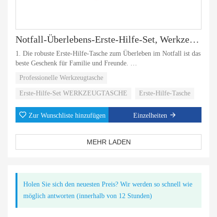
Notfall-Überlebens-Erste-Hilfe-Set, Werkzeugtasche für Männer und Frauen
1. Die robuste Erste-Hilfe-Tasche zum Überleben im Notfall ist das
beste Geschenk für Familie und Freunde.
Professionelle Werkzeugtasche
2. Mit unserem Survival-Kit können Sie ein sichereres Abenteuer
beginnen.
Erste-Hilfe-Set WERKZEUGTASCHE
Erste-Hilfe-Tasche
Zur Wunschliste hinzufügen
Einzelheiten
MEHR LADEN
Holen Sie sich den neuesten Preis? Wir werden so schnell wie
möglich antworten (innerhalb von 12 Stunden)