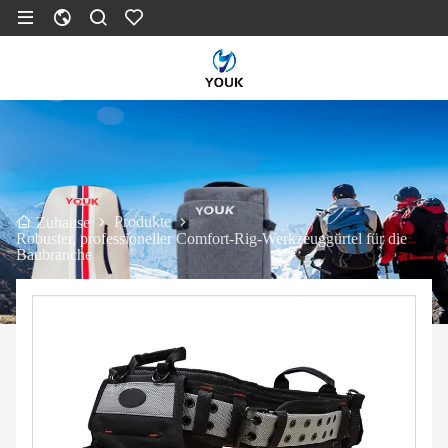
Produkte
Zuhause
Robuster, professioneller Comfort-Rig-Werkzeuggürtel für die
Baubranche